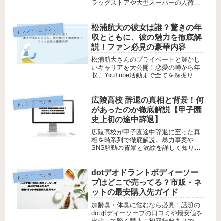
ラッグストアや大型スーパーの入荷傾
向と購入の裏ワザも紹介！
松浦航大の彼女は誰？驚きの年
レンド・エンタメ・商品・口コミ
ト
収とともに、彼の魅力を徹底解
説！ファン必見の豪華内容
松浦航大さんのプライベートと輝かし
いキャリアを大公開！恋愛の噂から年
収、YouTube活動まで全てを深掘り。
興味がある方は今すぐクリック！
広陵高校 辞退の真相と背景！何
レンド・エンタメ・商品・口コミ
ト
があったのか徹底解説【甲子園
史上初の途中辞退】
広陵高校が甲子園途中辞退に至った真
相を時系列で徹底解説。暴力事案や
SNS騒動の背景と波紋を詳しく知りた
い方は必読です。
dotデオドラントボディーソー
レンド・エンタメ・商品・口コミ
ト
プはどこで売ってる？市販・ネ
ットの最安購入先ガイド
加齢臭・体臭に悩むなら必見！話題の
dotボディーソープの口コミや最安値を
比較して賢く購入！初回特典ありでお