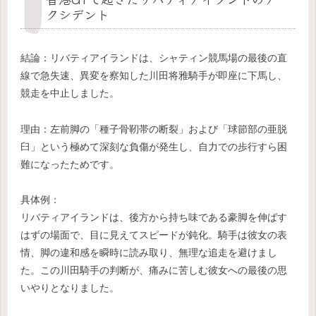
クシデント
結論：リバティアイランドは、シャティン競馬場の最後の直
線で急失速、異変を察知した川田将雅騎手が即座に下馬し、
競走を中止しました。
理由：左前脚の「種子骨靭帯の断裂」および「球節部の亜脱
臼」という極めて深刻な負傷が発生し、自力での歩行すら困
難になったためです。
具体例：
リバティアイランドは、後方から持ち味である豪脚を伸ばす
はずの場面で、目に見えてスピードが鈍化。騎手は彼女の表
情、脚の違和感を瞬時に読み取り、無理な追走を避けまし
た。この川田騎手の判断が、痛みに苦しむ彼女への最後の思
いやりとなりました。