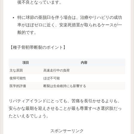
後不良となっています。
特に球節の亜脱臼を伴う場合は、治療やリハビリの成功
率がほぼゼロに近く、安楽死措置が取られるケースが一
般的です。
【種子骨靭帯断裂のポイント】
項目
内容
主な原因
高速走行中の負荷
復帰可能性
ほぼ不可能
医学的評価
断裂は生命維持にも影響する
リバティアイランドにとっても、苦痛を長引かせるよりも、
安らかな最期を迎えさせることが最も尊重すべき選択肢だっ
たといえるでしょう。
スポンサーリンク