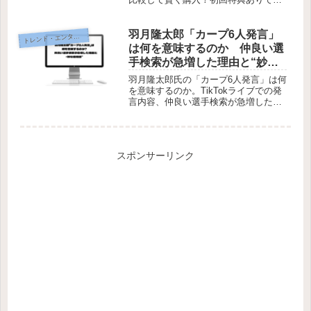
得に始めよう！
羽月隆太郎「カープ6人発言」
レンド・エンタメ・商品・口コミ
ト
は何を意味するのか 仲良い選
手検索が急増した理由と“妙な
違和感”
羽月隆太郎氏の「カープ6人発言」は何
を意味するのか。TikTokライブでの発
言内容、仲良い選手検索が急増した理
由、SNSで広がる違和感や球団再調査
の背景まで詳しく整理しています。
スポンサーリンク