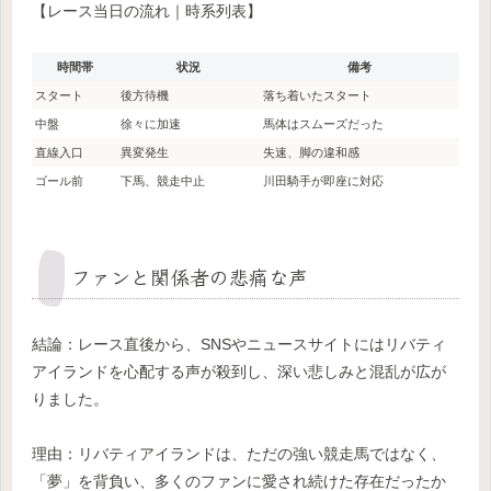
【レース当日の流れ｜時系列表】
時間帯
状況
備考
スタート
後方待機
落ち着いたスタート
中盤
徐々に加速
馬体はスムーズだった
直線入口
異変発生
失速、脚の違和感
ゴール前
下馬、競走中止
川田騎手が即座に対応
ファンと関係者の悲痛な声
結論：レース直後から、SNSやニュースサイトにはリバティ
アイランドを心配する声が殺到し、深い悲しみと混乱が広が
りました。
理由：リバティアイランドは、ただの強い競走馬ではなく、
「夢」を背負い、多くのファンに愛され続けた存在だったか