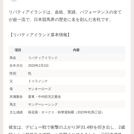
リバティアイランドは、血統、実績、パフォーマンスの全て
が超一流で、日本競馬界の歴史に名を刻んだ名牝です。
【リバティアイランド基本情報】
項目
内容
馬名
リバティアイランド
生年月日
2020年2月2日
性別
牝
父
ドゥラメンテ
母
ヤンキーローズ
所属厩舎
栗東・中内田充正厩舎
馬主
サンデーレーシング
主な成績
桜花賞・オークス・秋華賞制覇（2023年牝馬三冠）
彼女は、デビュー戦で衝撃の上がり3F31.4秒を叩き出し、2歳