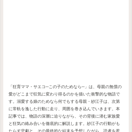
「狂育ママ・サエコ─この子のためなら─」は、母親の無償の
愛がどこまで狂気に変わり得るのかを描いた衝撃的な物語で
す。溺愛する娘のためなら何でもする母親・紗江子は、次第
に常軌を逸した行動に走り、周囲を巻き込んでいきます。本
記事では、物語の深層に迫りながら、その背後に潜む家族愛
と狂気の絡み合いを徹底的に解説します。紗江子の行動がも
たらす悲劇と、その最終的な結末を予想しながら、読者を惹