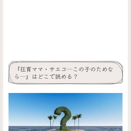
『狂育ママ・サエコ─この子のためな
ら─』はどこで読める？