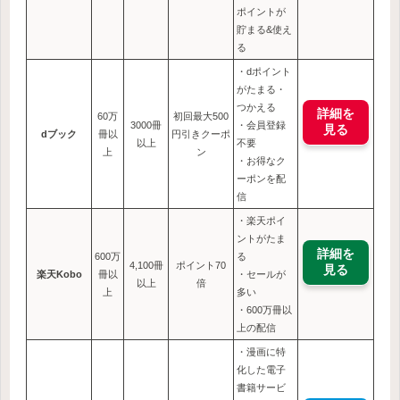
ポイントが
貯まる&使え
る
・dポイント
がたまる・
つかえる
詳細を
60万
初回最大500
3000冊
・会員登録
見る
dブック
冊以
円引きクーポ
以上
不要
上
ン
・お得なク
ーポンを配
信
・楽天ポイ
ントがたま
詳細を
600万
る
4,100冊
ポイント70
見る
楽天Kobo
冊以
・セールが
以上
倍
上
多い
・600万冊以
上の配信
・漫画に特
化した電子
書籍サービ