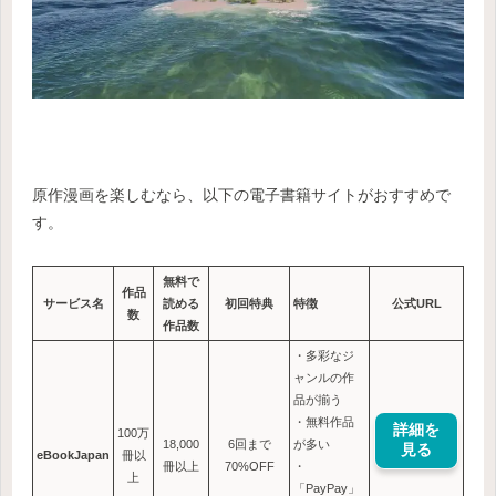
原作漫画を楽しむなら、以下の電子書籍サイトがおすすめで
す。
無料で
作品
サービス名
読める
初回特典
特徴
公式URL
数
作品数
・多彩なジ
ャンルの作
品が揃う
・無料作品
詳細を
100万
18,000
6回まで
が多い
見る
eBookJapan
冊以
冊以上
70%OFF
・
上
「PayPay」