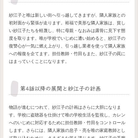
紗江子と唯は新しい街へ引っ越してきますが、隣人家族との
初対面から緊張が走ります。裕福で美形な隣人家族は、貧し
い紗江子たちを軽蔑し、特に母親・なおみは露骨に見下す態
度を取ります。唯が学校でいじめに遭い始めると、紗江子の
復讐心が一気に燃え上がり、引っ越し業者を使って隣人家族
への報復を企てます。担任教師・竹田もまた、紗江子の罠に
はまっていくことになります。
第4話以降の展開と紗江子の計画
物語が進むにつれて、紗江子の計画はさらに大胆になりま
す。学校に盗聴器を仕掛けて唯の学校生活を監視し、カレン
へのいじめに対応するために担任教師・竹田をコントロール
します。さらには、隣人家族の息子・亮を唯の家庭教師とし