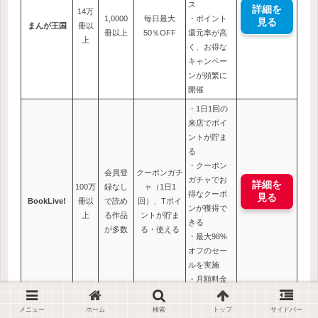
ス
詳細を
14万
1,0000
毎日最大
・ポイント
見る
まんが王国
冊以
冊以上
50％OFF
還元率が高
上
く、お得な
キャンペー
ンが頻繁に
開催
・1日1回の
来店でポイ
ントが貯ま
る
・クーポン
会員登
クーポンガチ
ガチャでお
詳細を
100万
録なし
ャ（1日1
得なクーポ
見る
BookLive!
冊以
で読め
回）、Tポイ
ンが獲得で
上
る作品
ントが貯ま
きる
が多数
る・使える
・最大98%
オフのセー
ルを実施
・月額料金
は不要
メニュー
ホーム
検索
トップ
サイドバー
・手厚いサ