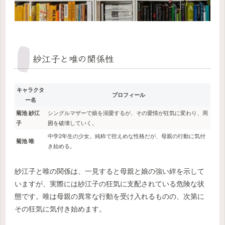
紗江子と唯の関係性
キャラクタ
プロフィール
ー名
菊池 紗江
シングルマザーで娘を溺愛するが、その愛情が狂気に変わり、周
子
囲を破壊していく。
中学2年生の少女。純粋で控えめな性格だが、母親の行動に気付
菊池 唯
き始める。
紗江子と唯の関係は、一見すると母親と娘の強い絆を示して
いますが、実際には紗江子の狂気に支配されている危険な状
態です。唯は母親の異常な行動を受け入れるものの、次第に
その狂気に気付き始めます。