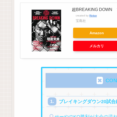
超BREAKING DOW
created by
Rinker
宝島社
Amazon
メルカリ
CON
ブレイキングダウン20試合
せーやのKO勝利が大会の流