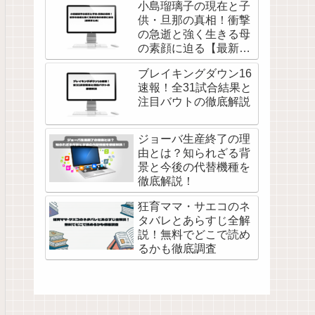
小島瑠璃子の現在と子
供・旦那の真相！衝撃
の急逝と強く生きる母
の素顔に迫る【最新ま
とめ】
ブレイキングダウン16
速報！全31試合結果と
注目バウトの徹底解説
ジョーバ生産終了の理
由とは？知られざる背
景と今後の代替機種を
徹底解説！
狂育ママ・サエコのネ
タバレとあらすじ全解
説！無料でどこで読め
るかも徹底調査