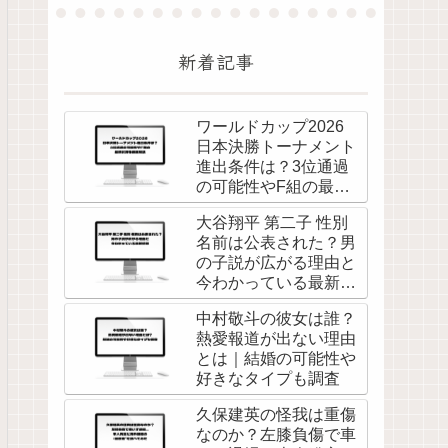
新着記事
ワールドカップ2026
日本決勝トーナメント
進出条件は？3位通過
の可能性やF組の最新
状況を徹底解説
大谷翔平 第二子 性別
名前は公表された？男
の子説が広がる理由と
今わかっている最新情
報
中村敬斗の彼女は誰？
熱愛報道が出ない理由
とは｜結婚の可能性や
好きなタイプも調査
久保建英の怪我は重傷
なのか？左膝負傷で車