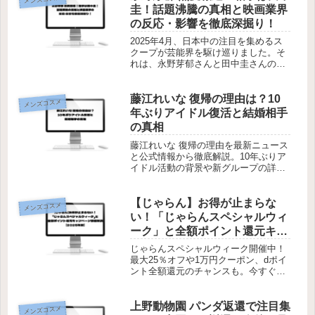
圭！話題沸騰の真相と映画業界
の反応・影響を徹底深掘り！
2025年4月、日本中の注目を集めるス
クープが芸能界を駆け巡りました。そ
れは、永野芽郁さんと田中圭さんの熱
愛報道。二人はこれまで共演経験も多
く、信頼関係が伺える一方で、年齢差
や立場、既婚歴のある田中さんとの関
藤江れいな 復帰の理由は？10
メンズコスメ
係に多くの疑問が生まれています。...
年ぶりアイドル復活と結婚相手
の真相
藤江れいな 復帰の理由を最新ニュース
と公式情報から徹底解説。10年ぶりア
イドル活動の背景や新グループの詳
細、結婚相手の真相まで分かりやすく
整理しています。今の活動状況を知り
たい方はぜひチェックしてください。
【じゃらん】お得が止まらな
メンズコスメ
い！「じゃらんスペシャルウィ
ーク」と全額ポイント還元キャ
ンペーン徹底解説【2025年夏】
じゃらんスペシャルウィーク開催中！
最大25％オフや1万円クーポン、dポイ
ント全額還元のチャンスも。今すぐ公
式サイトでお得な夏旅をチェック！
上野動物園 パンダ返還で注目集
メンズコスメ