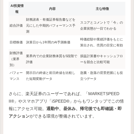
AI投資情
内容
主な特徴
報
財務諸表・有価証券報告書などを
スコアとコメントで「今」の
総合評価
元にした中期的パフォーマンス予
企業状態が一目でわかる
測
時価総額や業績評価をもとに
目標株価
決算日から1年間のAI予測株価
算出され、売買の目安に有効
財務評価
業界内での企業財務体質を5段階で
損益計算書やキャッシュフロ
（業界
評価
ーを競合と比較可能
別）
パフォー
開示日の終値と前日終値を比較し
急騰・急落の背景把握にも役
マンス
た短期変動データ
立つデータ
さらに、楽天証券のユーザーであれば、「MARKETSPEED
II®」やスマホアプリ「iSPEED®」からもワンタップでこの情
報にアクセス可能。
通勤中、昼休み、帰宅後でも即確認・即
アクション
ができる環境が整備されています。