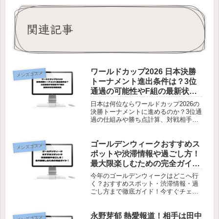
関連記事
ワールドカップ2026 日本決勝
メンズコスメ
トーナメント進出条件は？3位
通過の可能性やF組の最新状況
を徹底解説
日本は何位ならワールドカップ2026の
決勝トーナメントに進めるのか？3位通
過の仕組みや勝ち点計算、対戦相手の
決まり方を整理。複雑な新ルールを知
りたい方は必見です。
ゴールデンウィークおすすめス
メンズコスメ
ポットや渋滞情報や過ごし方！
最大限楽しむための完全ガイ
ド！
今年のゴールデンウィークはどこへ行
く？おすすめスポット・渋滞情報・過
ごし方まで徹底ガイド！今すぐチェッ
クして最高の連休をプランニング！
永野芽郁 熱愛報道！相手は田中
メンズコスメ