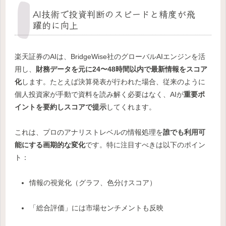
AI技術で投資判断のスピードと精度が飛
躍的に向上
楽天証券のAIは、BridgeWise社のグローバルAIエンジンを活
用し、
財務データを元に24〜48時間以内で最新情報をスコア
化
します。たとえば決算発表が行われた場合、従来のように
個人投資家が手動で資料を読み解く必要はなく、AIが
重要ポ
イントを要約しスコアで提示
してくれます。
これは、プロのアナリストレベルの情報処理を
誰でも利用可
能にする画期的な変化
です。特に注目すべきは以下のポイン
ト：
情報の視覚化（グラフ、色分けスコア）
「総合評価」には市場センチメントも反映