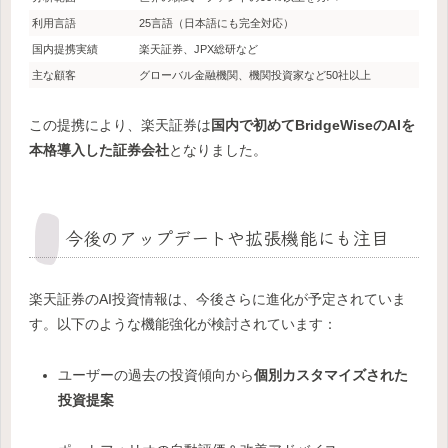
利用言語
25言語（日本語にも完全対応）
国内提携実績
楽天証券、JPX総研など
主な顧客
グローバル金融機関、機関投資家など50社以上
この提携により、楽天証券は
国内で初めてBridgeWiseのAIを
本格導入した証券会社
となりました。
今後のアップデートや拡張機能にも注目
楽天証券のAI投資情報は、今後さらに進化が予定されていま
す。以下のような機能強化が検討されています：
ユーザーの過去の投資傾向から
個別カスタマイズされた
投資提案