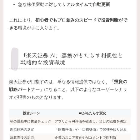
急な株価変動に対して
リアルタイムで自動更新
これにより、
初心者でもプロ並みのスピードで投資判断がで
きる
環境が手に入ります。
「楽天証券 AI」連携がもたらす利便性と
戦略的な投資環境
楽天証券が目指すのは、単なる情報提供ではなく、「
投資の
戦略パートナー
」になること。以下のようなユーザーシナリ
オが現実のものとなります。
投資シーン
AIがもたらす変化
朝の通勤中に株価チェック
アプリからAI評価を確認し、当日の戦略を決定
新規銘柄の選定
「財務評価」や「目標株価」で候補を絞り込み
決算直後の対応
企業のスコア変化やAIコメントで即判断