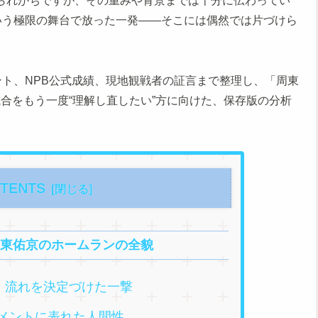
取られがちですが、その重みや背景までは十分に伝わってい
いう極限の舞台で放った一発――そこには偶然では片づけら
ント、NPB公式成績、現地観戦者の証言まで整理し、「周東
合をもう一度“理解し直したい”方に向けた、保存版の分析
TENTS
周東佑京のホームランの全貌
｜流れを決定づけた一撃
メントに表れた人間性