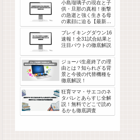
小島瑠璃子の現在と子
供・旦那の真相！衝撃
の急逝と強く生きる母
の素顔に迫る【最新ま
とめ】
ブレイキングダウン16
速報！全31試合結果と
注目バウトの徹底解説
ジョーバ生産終了の理
由とは？知られざる背
景と今後の代替機種を
徹底解説！
狂育ママ・サエコのネ
タバレとあらすじ全解
説！無料でどこで読め
るかも徹底調査