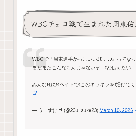
WBCチェコ戦で生まれた周東
WBCで『周東選手かっこいいｶﾓ…🥺』って
まだまだこんなもんじゃないぞ…❗️と伝えたい…❗️
みんな❗️ぜひ❗️ペイドで❗️このキラキラを❗️浴びて
— うーすけ🐰 (@23u_suke23)
March 10, 2026