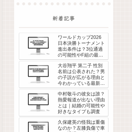
新着記事
ワールドカップ2026
日本決勝トーナメント
進出条件は？3位通過
の可能性やF組の最新
状況を徹底解説
大谷翔平 第二子 性別
名前は公表された？男
の子説が広がる理由と
今わかっている最新情
報
中村敬斗の彼女は誰？
熱愛報道が出ない理由
とは｜結婚の可能性や
好きなタイプも調査
久保建英の怪我は重傷
なのか？左膝負傷で車