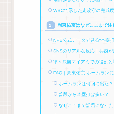
WBCで示した走攻守の完成
周東佑京はなぜここまで注
NPB公式データで見る“本塁打
SNSのリアルな反応｜共感
準々決勝マイアミでの役割と
FAQ｜周東佑京 ホームラン
ホームランは何回に出た？
普段から本塁打は多い？
なぜここまで話題になった