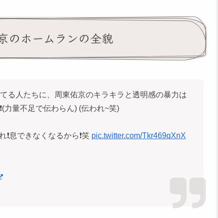
佑京のホームランの全貌
なってる人たちに、周東佑京のキラキラと透明感の暴力は
(力量不足で伝わらん) (伝われ~笑)
くれ❗️息できなくなるから❗️笑
pic.twitter.com/Tkr469qXnX