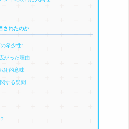
度
目されたのか
の希少性”
が広がった理由
戦術的意味
に関する疑問
？