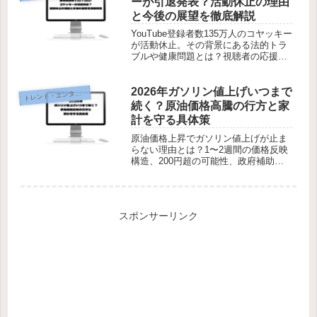
ーが引退発表？活動休止の理由
と今後の展望を徹底解説
YouTube登録者数135万人のコヤッキー
が活動休止。その背景にある法的トラ
ブルや健康問題とは？視聴者の応援が
今後の鍵に。詳細をチェック！
2026年ガソリン値上げいつまで
レンド・エンタメ・商品・口コミ
ト
続く？原油価格高騰の行方と家
計を守る具体策
原油価格上昇でガソリン値上げが止ま
らない理由とは？1〜2週間の価格反映
構造、200円超の可能性、政府補助の
影響をわかりやすく解説。家計防衛の
行動ポイントを今すぐ確認してくださ
い。
スポンサーリンク