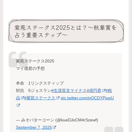
紫苑ステークス2025とは？〜秋華賞を
占う重要ステップ〜
紫苑ステークス2025
マイ億君の予想
本命 1リンクスティップ
対抗 5ジョスラン
#生涯収支マイナス4億円君
#粗
品
#紫苑ステークス
pic.twitter.com/pOCDYPjupU
— みそバターコーン (@kueDJoCM4rSzewf)
September 7, 2025