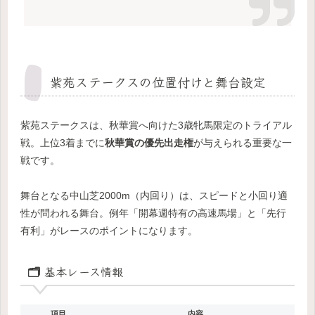
紫苑ステークスの位置付けと舞台設定
紫苑ステークスは、秋華賞へ向けた3歳牝馬限定のトライアル
戦。上位3着までに
秋華賞の優先出走権
が与えられる重要な一
戦です。
舞台となる中山芝2000m（内回り）は、スピードと小回り適
性が問われる舞台。例年「開幕週特有の高速馬場」と「先行
有利」がレースのポイントになります。
🗂 基本レース情報
項目
内容