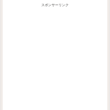
スポンサーリンク