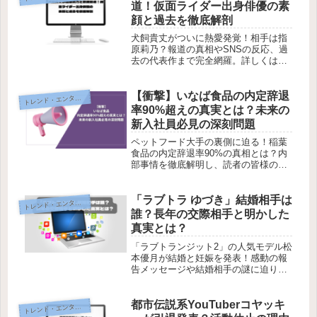
道！仮面ライダー出身俳優の素
顔と過去を徹底解剖
犬飼貴丈がついに熱愛発覚！相手は指
原莉乃？報道の真相やSNSの反応、過
去の代表作まで完全網羅。詳しくはこ
ちら！
【衝撃】いなば食品の内定辞退
レンド・エンタメ・商品・口コミ
ト
率90%超えの真実とは？未来の
新入社員必見の深刻問題
ペットフード大手の裏側に迫る！稲葉
食品の内定辞退率90%の真相とは？内
部事情を徹底解明し、読者の皆様の意
見をお聞かせください。
「ラブトラ ゆづき」結婚相手は
レンド・エンタメ・商品・口コミ
ト
誰？長年の交際相手と明かした
真実とは？
「ラブトランジット2」の人気モデル松
本優月が結婚と妊娠を発表！感動の報
告メッセージや結婚相手の謎に迫りま
す。詳細をチェック！
都市伝説系YouTuberコヤッキ
レンド・エンタメ・商品・口コミ
ト