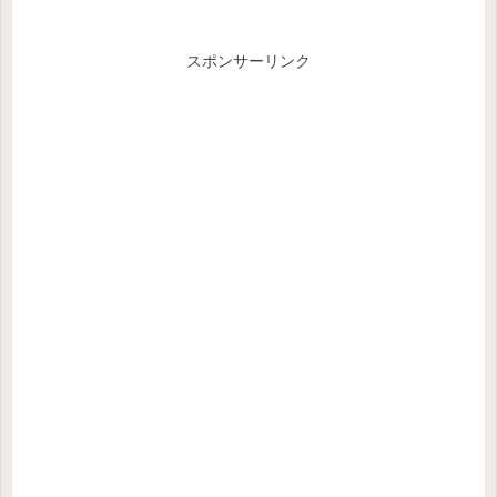
スポンサーリンク