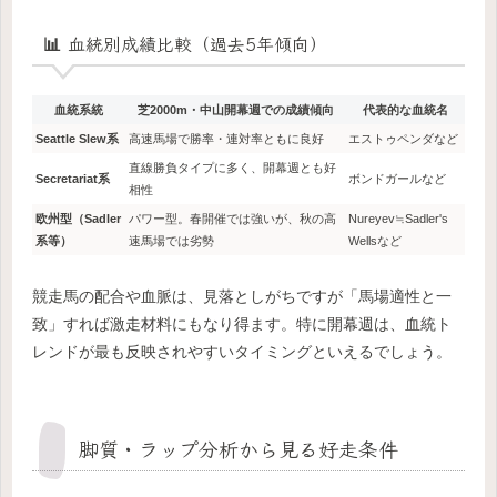
📊 血統別成績比較（過去5年傾向）
血統系統
芝2000m・中山開幕週での成績傾向
代表的な血統名
Seattle Slew系
高速馬場で勝率・連対率ともに良好
エストゥペンダなど
直線勝負タイプに多く、開幕週とも好
Secretariat系
ボンドガールなど
相性
欧州型（Sadler
パワー型。春開催では強いが、秋の高
Nureyev≒Sadler's
系等）
速馬場では劣勢
Wellsなど
競走馬の配合や血脈は、見落としがちですが「馬場適性と一
致」すれば激走材料にもなり得ます。特に開幕週は、血統ト
レンドが最も反映されやすいタイミングといえるでしょう。
脚質・ラップ分析から見る好走条件