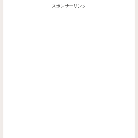
スポンサーリンク