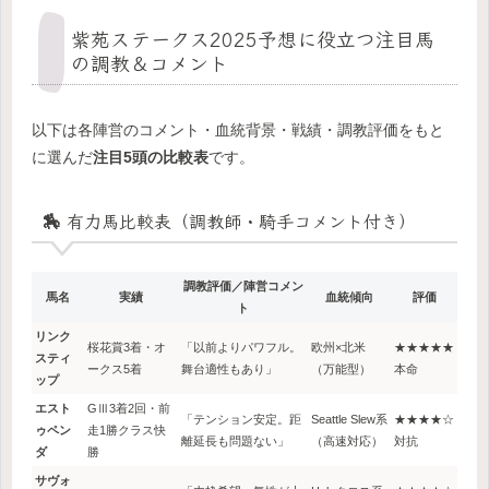
紫苑ステークス2025予想に役立つ注目馬
の調教＆コメント
以下は各陣営のコメント・血統背景・戦績・調教評価をもと
に選んだ
注目5頭の比較表
です。
🏇 有力馬比較表（調教師・騎手コメント付き）
調教評価／陣営コメン
馬名
実績
血統傾向
評価
ト
リンク
桜花賞3着・オ
「以前よりパワフル。
欧州×北米
★★★★★
スティ
ークス5着
舞台適性もあり」
（万能型）
本命
ップ
エスト
GⅢ3着2回・前
「テンション安定。距
Seattle Slew系
★★★★☆
ゥペン
走1勝クラス快
離延長も問題ない」
（高速対応）
対抗
ダ
勝
サヴォ