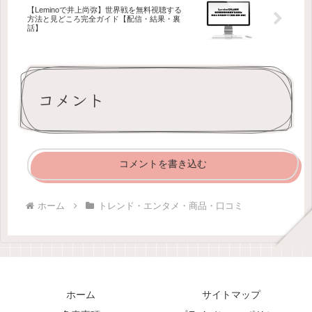
【Leminoで井上尚弥】世界戦を無料視聴する
方法と見どころ完全ガイド【配信・結果・裏
話】
コメント
コメントを書き込む
ホーム
トレンド・エンタメ・商品・口コミ
ホーム
サイトマップ