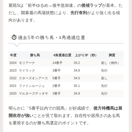
紫苑Sは「前半ゆるめ→後半急加速」の
後傾ラップ
が基本。た
だし、開幕週の馬場状態により、
先行有利
がより強く出る傾
向があります。
⏱ 過去5年の勝ち馬・4角通過位置
年度
勝ち馬
4角通過位置
上がり3F（秒）
脚質
2024
モリアーナ
14番手
33.2
差し（例外）
2023
ライラック
3番手
34.8
先行
2022
スターズオンアース
5番手
34.5
差し
2021
ファインルージュ
2番手
35.1
先行
2020
マルターズディオサ
3番手
34.9
先行
明らかに「5番手以内での競馬」が好成績で、
後方待機馬は展
開依存が強い
ことが見て取れます。自在性や器用さのある馬
を重視するのが勝ち馬選定のポイントです。