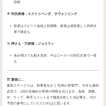
信頼
🌟
対抗候補：エストゥペンダ、サヴォンリンナ
前者はスピード血統と好調教、後者は成長著しく内枠次
第で激走も
🎯
押さえ・穴候補：ジョスラン
休み明けでも動き良好。中山コースへの対応次第で一発
も
🔚
最後に…
紫苑ステークスは、秋華賞を占う“牝馬の登竜門”。今年も激戦
必至で、1頭の見極めが馬券の明暗を分けます。血統、調教、
AI、ラップ、騎手コメントまで徹底分析した当記事を、ぜひ
予想の参考にしていただければと思います。