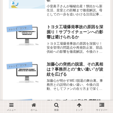
小室眞子さんが極秘出産！懐妊から新
生活、皇室との距離まで徹底解説。母
としての一歩を追いかける注目記事。
今すぐチェック！
トヨタ工場爆発事故の原因を深
レンド・エンタメ・商品・口コミ
ト
掘り！サプライチェーンへの影
響は避けられるか
トヨタ工場爆発事故の原因を深掘り！
安全管理の問題点や再発防止策、部品
供給への影響を徹底解説。今後のトヨ
タの対応策とは？
加藤心の突然の脱退、その真相
レンド・エンタメ・商品・口コミ
ト
は？事務所との“食い違い”が波
紋を広げる
加藤心が明かすME:I脱退の舞台裏。事
務所との説明の食い違い、今後の活
動、そしてファンの在り方まで深く考
察。
ロンドンブーツ1号2号 電撃解
レンド・エンタメ・商品・口コミ
ト
散の真相！31年の歴史と解散理
メニュー
ホーム
検索
トップ
サイドバー
由を徹底解剖