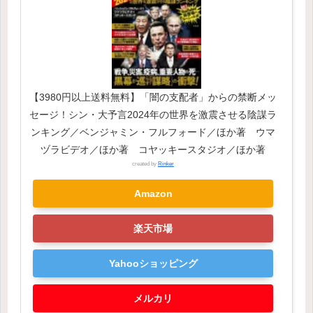
【3980円以上送料無料】「闇の支配者」からの禁断メッ
セージ！シン・大予言2024年の世界を激震させる陰謀ラ
ンキング／ベンジャミン・フルフォード／ほか著 ウマ
ヅラビデオ／ほか著 コヤッキースタジオ／ほか著
created by
Rinker
Amazon
楽天市場
Yahooショッピング
メルカリ