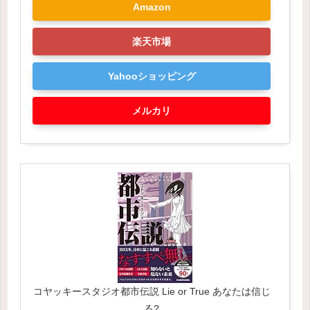
Amazon
楽天市場
Yahooショッピング
メルカリ
コヤッキースタジオ都市伝説 Lie or True あなたは信じ
る?