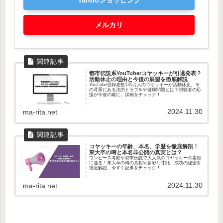
メルカリ
都市伝説系YouTuberコヤッキーが引退発表？
活動休止の理由と今後の展望を徹底解説
YouTube登録者数135万人のコヤッキーが活動休止。そ
の背景にある法的トラブルや健康問題とは？視聴者の応
援が今後の鍵に。詳細をチェック！
2024.11.30
ma-rita.net
コヤッキーの年齢、本名、学歴を徹底解剖！
東大卒の噂と本名非公開の真実とは？
ワンピース考察や都市伝説で大人気のコヤッキーの素顔
に迫る！東大卒の噂の真相や多彩な才能、成功の秘密を
徹底解説。今すぐ記事をチェック！
2024.11.30
ma-rita.net