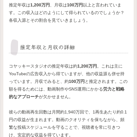
推定年収は
1,200万円
、月収は
100万円
以上と言われていま
す。この収入はどのようにして得られているのでしょうか？
各収入源とその割合を見ていきましょう。
推定年収と月収の詳細
コヤッキースタジオの推定年収は約
1,200万円
。これは主に
YouTubeの広告収入から得ていますが、他の収益源も併せ持
っています。月収でみると、約
100万円
と推定されます。この
額を得るためには、動画制作やSNS運用にかかる
労力と戦略
的なアプローチ
が欠かせません。
彼らの動画再生回数は月間約1,940万回で、1再生あたり約0.1
円の収益が生まれます。動画のクオリティを保ちながら、頻
繁な投稿スケジュールを守ることで、視聴者を常に引きつ
け、安定的な収益を得ています。