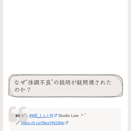
なぜ“体調不良”の説明が疑問視された
のか？
📸:⊹˚₊
#ME_I_LとR
Studio Live .*･ﾟ
🔗
https://t.co/SlpxYN10kb