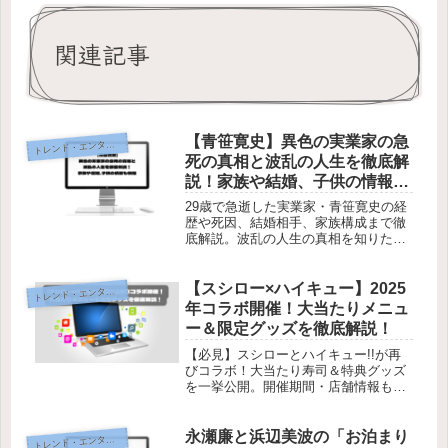
関連記事
【青笹寛史】異色の実業家の急
レンド・エンタメ・商品・口コミ
ト
死の真相と波乱の人生を徹底解
説！家族や結婚、子供の情報も
網羅
29歳で急逝した実業家・青笹寛史の経
歴や死因、結婚相手、家族構成まで徹
底解説。波乱の人生の真相を知りたい
方はぜひご覧ください。
【スシロー×ハイキュー】2025
レンド・エンタメ・商品・口コミ
ト
年コラボ開催！大当たりメニュ
ー＆限定グッズを徹底解説！
【必見】スシローとハイキュー!!が再
びコラボ！大当たり寿司＆特典グッズ
を一挙公開。開催期間・店舗情報も要
チェック！
永瀬廉と浜辺美波の「お泊まり
レンド・エンタメ・商品・口コミ
ト