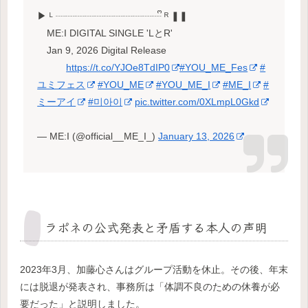
▶ ᴸ ┈┈┈┈┈┈┈┈┈┈┈ᩚ ᴿ ❚❚
ME:I DIGITAL SINGLE 'LとR'
Jan 9, 2026 Digital Release
https://t.co/YJOe8TdIP0
#YOU_ME_Fes
#
ユミフェス
#YOU_ME
#YOU_ME_I
#ME_I
#
ミーアイ
#미아이
pic.twitter.com/0XLmpL0Gkd
— ME:I (@official__ME_I_)
January 13, 2026
ラポネの公式発表と矛盾する本人の声明
2023年3月、加藤心さんはグループ活動を休止。その後、年末
には脱退が発表され、事務所は「体調不良のための休養が必
要だった」と説明しました。