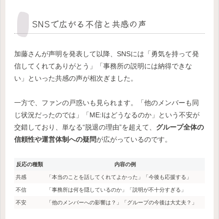
SNSで広がる不信と共感の声
加藤さんが声明を発表して以降、SNSには「勇気を持って発
信してくれてありがとう」「事務所の説明には納得できな
い」といった共感の声が相次ぎました。
一方で、ファンの戸惑いも見られます。「他のメンバーも同
じ状況だったのでは」「ME:Iはどうなるのか」という不安が
交錯しており、単なる“脱退の理由”を超えて、
グループ全体の
信頼性や運営体制への疑問
が広がっているのです。
反応の種類
内容の例
共感
「本当のことを話してくれてよかった」「今後も応援する」
不信
「事務所は何を隠しているのか」「説明が不十分すぎる」
不安
「他のメンバーへの影響は？」「グループの今後は大丈夫？」