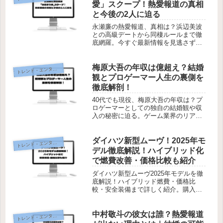
愛」スクープ！熱愛報道の真相
と今後の2人に迫る
永瀬廉の熱愛報道、真相は？浜辺美波
との高級デートから同棲ルールまで徹
底網羅。今すぐ最新情報を見逃さず確
認しよう！
梅原大吾の年収は億超え？結婚
レンド・エンタメ・商品・口コミ
ト
観とプロゲーマー人生の裏側を
徹底解剖！
40代でも現役、梅原大吾の年収は？プ
ロゲーマーとしての独自の結婚観や収
入の秘密に迫る。ゲーム業界のリアル
を知りたいならこちら！
ダイハツ新型ムーヴ！2025年モ
レンド・エンタメ・商品・口コミ
ト
デル徹底解説！ハイブリッド化
で燃費改善・価格比較も紹介
ダイハツ新型ムーヴ2025年モデルを徹
底解説！ハイブリッド燃費・価格比
較・安全装備まで詳しく紹介。購入前
に絶対読むべき情報です！
中村敬斗の彼女は誰？熱愛報道
レンド・エンタメ・商品・口コミ
ト