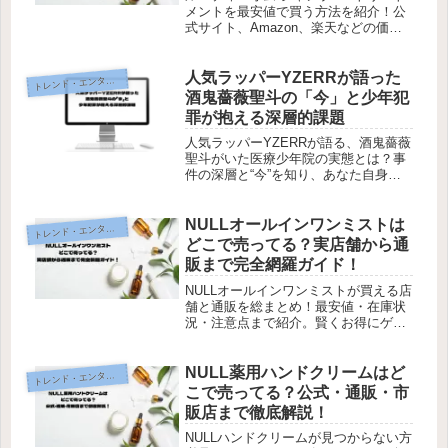
メントを最安値で買う方法を紹介！公
式サイト、Amazon、楽天などの価格
や特典を比較し、お得に購入するため
のポイントを解説！
人気ラッパーYZERRが語った
レンド・エンタメ・商品・口コミ
ト
酒鬼薔薇聖斗の「今」と少年犯
罪が抱える深層的課題
人気ラッパーYZERRが語る、酒鬼薔薇
聖斗がいた医療少年院の実態とは？事
件の深層と“今”を知り、あなた自身の
「更生観」を見直しませんか。
NULLオールインワンミストは
レンド・エンタメ・商品・口コミ
ト
どこで売ってる？実店舗から通
販まで完全網羅ガイド！
NULLオールインワンミストが買える店
舗と通販を総まとめ！最安値・在庫状
況・注意点まで紹介。賢くお得にゲッ
トしよう！
NULL薬用ハンドクリームはど
レンド・エンタメ・商品・口コミ
ト
こで売ってる？公式・通販・市
販店まで徹底解説！
NULLハンドクリームが見つからない方