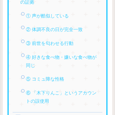
の証拠
① 声が酷似している
② 体調不良の日が完全一致
③ 前世を匂わせる行動
④ 好きな食べ物・嫌いな食べ物が
同じ
⑤ コミュ障な性格
⑥ 「木下りんこ」というアカウン
トの誤使用