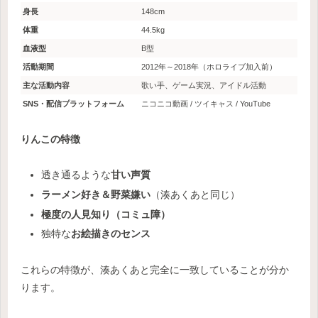
身長
148cm
体重
44.5kg
血液型
B型
活動期間
2012年～2018年（ホロライブ加入前）
主な活動内容
歌い手、ゲーム実況、アイドル活動
SNS・配信プラットフォーム
ニコニコ動画 / ツイキャス / YouTube
りんこの特徴
透き通るような
甘い声質
ラーメン好き＆野菜嫌い
（湊あくあと同じ）
極度の人見知り（コミュ障）
独特な
お絵描きのセンス
これらの特徴が、湊あくあと完全に一致していることが分か
ります。