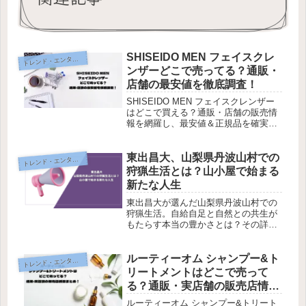
SHISEIDO MEN フェイスクレ
レンド・エンタメ・商品・口コミ
ト
ンザーどこで売ってる？通販・
店舗の最安値を徹底調査！
SHISEIDO MEN フェイスクレンザー
はどこで買える？通販・店舗の販売情
報を網羅し、最安値＆正規品を確実に
手に入れる方法を解説！
東出昌大、山梨県丹波山村での
レンド・エンタメ・商品・口コミ
ト
狩猟生活とは？山小屋で始まる
新たな人生
東出昌大が選んだ山梨県丹波山村での
狩猟生活。自給自足と自然との共生が
もたらす本当の豊かさとは？その詳細
をぜひチェック！
ルーティーオム シャンプー&ト
レンド・エンタメ・商品・口コミ
ト
リートメントはどこで売って
る？通販・実店舗の販売店情報
まとめ！
ルーティーオム シャンプー&トリート