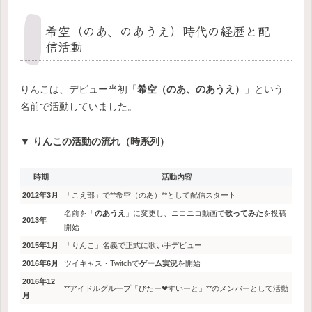
希空（のあ、のあうえ）時代の経歴と配
信活動
りんこは、デビュー当初「
希空（のあ、のあうえ）
」という
名前で活動していました。
▼ りんこの活動の流れ（時系列）
時期
活動内容
2012年3月
「こえ部」で**希空（のあ）**として配信スタート
名前を「
のあうえ
」に変更し、ニコニコ動画で
歌ってみた
を投稿
2013年
開始
2015年1月
「りんこ」名義で正式に歌い手デビュー
2016年6月
ツイキャス・Twitchで
ゲーム実況
を開始
2016年12
**アイドルグループ「びたー❤︎すいーと」**のメンバーとして活動
月