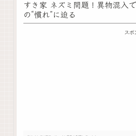
すき家 ネズミ問題！異物混入
の“慣れ”に迫る
スポ