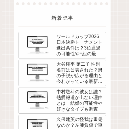
新着記事
ワールドカップ2026
日本決勝トーナメント
進出条件は？3位通過
の可能性やF組の最新
状況を徹底解説
大谷翔平 第二子 性別
名前は公表された？男
の子説が広がる理由と
今わかっている最新情
報
中村敬斗の彼女は誰？
熱愛報道が出ない理由
とは｜結婚の可能性や
好きなタイプも調査
久保建英の怪我は重傷
なのか？左膝負傷で車