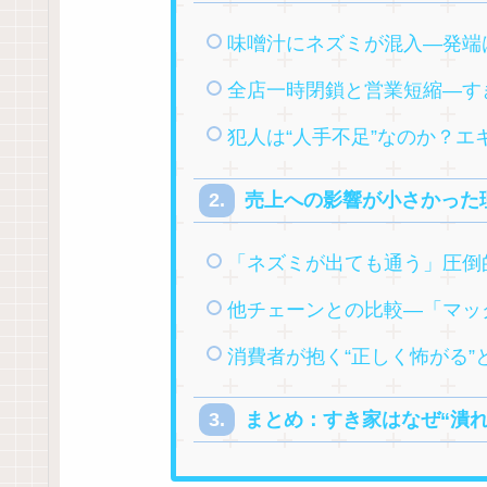
味噌汁にネズミが混入―発端
全店一時閉鎖と営業短縮―す
犯人は“人手不足”なのか？エ
売上への影響が小さかった
「ネズミが出ても通う」圧倒
他チェーンとの比較―「マッ
消費者が抱く“正しく怖がる”
まとめ：すき家はなぜ“潰