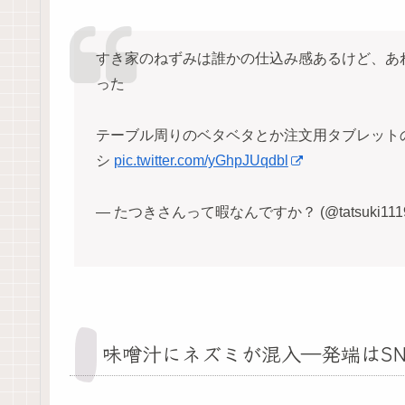
すき家のねずみは誰かの仕込み感あるけど、あ
った
テーブル周りのベタベタとか注文用タブレット
シ
pic.twitter.com/yGhpJUqdbl
— たつきさんって暇なんですか？ (@tatsuki111
味噌汁にネズミが混入―発端はSN