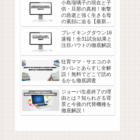
小島瑠璃子の現在と子
供・旦那の真相！衝撃
の急逝と強く生きる母
の素顔に迫る【最新ま
とめ】
ブレイキングダウン16
速報！全31試合結果と
注目バウトの徹底解説
狂育ママ・サエコのネ
タバレとあらすじ全解
説！無料でどこで読め
るかも徹底調査
ジョーバ生産終了の理
由とは？知られざる背
景と今後の代替機種を
徹底解説！