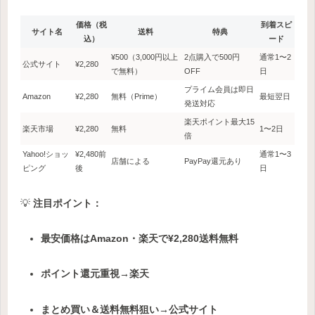
価格（税
到着スピ
サイト名
送料
特典
込）
ード
¥500（3,000円以上
2点購入で500円
通常1〜2
公式サイト
¥2,280
で無料）
OFF
日
プライム会員は即日
Amazon
¥2,280
無料（Prime）
最短翌日
発送対応
楽天ポイント最大15
楽天市場
¥2,280
無料
1〜2日
倍
Yahoo!ショッ
¥2,480前
通常1〜3
店舗による
PayPay還元あり
ピング
後
日
💡
注目ポイント：
最安価格はAmazon・楽天で¥2,280送料無料
ポイント還元重視→楽天
まとめ買い＆送料無料狙い→公式サイト