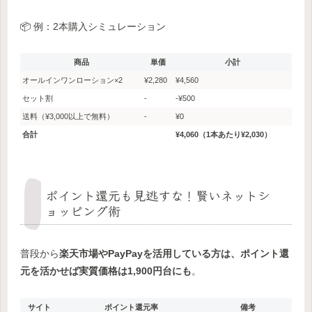
📦 例：2本購入シミュレーション
商品
単価
小計
オールインワンローション×2
¥2,280
¥4,560
セット割
-
-¥500
送料（¥3,000以上で無料）
-
¥0
合計
¥4,060（1本あたり¥2,030）
ポイント還元も見逃すな！賢いネットシ
ョッピング術
普段から
楽天市場やPayPayを活用している方は、ポイント還
元を活かせば実質価格は1,900円台にも
。
サイト
ポイント還元率
備考