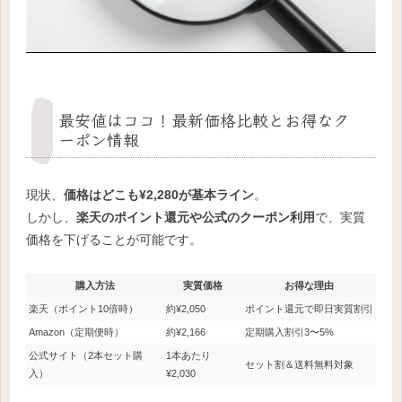
最安値はココ！最新価格比較とお得なク
ーポン情報
現状、
価格はどこも¥2,280が基本ライン
。
しかし、
楽天のポイント還元や公式のクーポン利用
で、実質
価格を下げることが可能です。
購入方法
実質価格
お得な理由
楽天（ポイント10倍時）
約¥2,050
ポイント還元で即日実質割引
Amazon（定期便時）
約¥2,166
定期購入割引3〜5%
公式サイト（2本セット購
1本あたり
セット割＆送料無料対象
入）
¥2,030