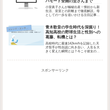
パモード全開の圭さんまで
小室眞子さんが極秘出産！懐妊から新
生活、皇室との距離まで徹底解説。母
としての一歩を追いかける注目記事。
今すぐチェック！
青木歌音の学生時代を深掘り！
レンド・エンタメ・商品・口コミ
ト
高知高校の野球生活と性別への
葛藤、転機とは？
高校時代に最速142km/hを記録した天
才投手が性自認に向き合い、人生を大
きく変えた瞬間とは？今こそ彼女の生
き方を学ぼう！
スポンサーリンク