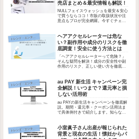
売店まとめ＆最安情報も解説！
NULLフェイスウォッシュを最安＆安心
で買うならココ！市販の取扱状況や注
意点もプロが完全網羅。今すぐチェッ
ク！
ヘアアクセルレーターは危な
レンド・エンタメ・商品・口コミ
ト
い？副作用や成分のリスクを徹
底調査！安全に使う方法とは
「ヘアアクセルレーターって危険？」
そんな疑問を解決！成分の安全性や副
作用のリスク、正しい使い方を徹底解
説。安心して使うためのポイントを今
すぐチェック！
au PAY 新生活 キャンペーン完
レンド・エンタメ・商品・口コミ
ト
全解説！いつまで？還元率と損
しない活用術
au PAYの新生活キャンペーンを徹底解
説。期間・還元率・クーポン活用法ま
で具体例付きで紹介します。知らない
と損するポイントを押さえて、今すぐ
お得に使い始めましょう。
小室眞子さん出産が報じられた
レンド・エンタメ・商品・口コミ
ト
背景と現在の生活！懐妊からパ