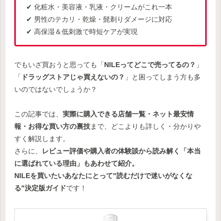
✔ 化粧水・美容液・乳液・クリームがこれ一本
✔ 男性のテカリ・乾燥・髭剃りダメージに対応
✔ 高保湿＆低刺激で時短ケアが実現
でもいざ買おうと思っても「
NILEってどこで売ってるの？
」
「
ドラッグストアじゃ買えないの？
」と困ってしまう方も多
いのではないでしょうか？
この記事では、
実際に購入できる店舗一覧・ネット最安情
報・お得な買い方の裏技
まで、どこよりも詳しく・分かりや
すく解説します。
さらに、
レビュー評価や購入者の体験談から読み解く「本当
に選ばれている理由」もあわせて紹介。
NILEを買いたいあなたにとって"読むだけで迷いがなくな
る"決定版ガイド
です！