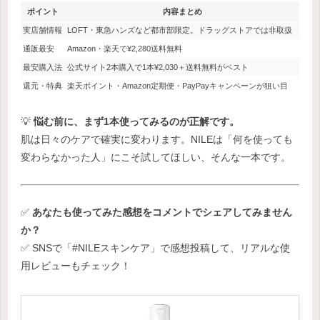
ポイント
内容まとめ
実店舗情報
LOFT・東急ハンズなど都市部限定。ドラッグストアでは非取扱
通販最安
Amazon・楽天で¥2,280送料無料
最安購入法
公式サイト2本購入で1本¥2,030＋送料無料がベスト
還元・特典
楽天ポイント・Amazon定期便・PayPayキャンペーンが狙い目
💡
悩む前に、まず1本使ってみるのが正解です。
肌は日々のケアで確実に変わります。NILEは「何を使っても
変わらなかった人」にこそ試してほしい、そんな一本です。
✅
あなたも使ってみた感想をコメントでシェアしてみません
か？
✅ SNSで「#NILEスキンケア」で感想投稿して、リアルな使
用レビューもチェック！