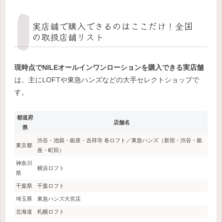
実店舗で購入できるのはここだけ！全国
の取扱店舗リスト
現時点でNILEオールインワンローションを購入できる実店舗
は、主にLOFTや東急ハンズなどの大手セレクトショップで
す。
都道府
店舗名
県
渋谷・池袋・銀座・吉祥寺 各ロフト／東急ハンズ（新宿・渋谷・銀
東京都
座・町田）
神奈川
横浜ロフト
県
千葉県
千葉ロフト
埼玉県
東急ハンズ大宮店
北海道
札幌ロフト