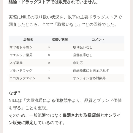
結論：ドラッグストアでは販売されていません。
実際にNILEの取り扱い状況を、以下の主要ドラッグストアで
調査したところ、全て**「取扱いなし」**との回答でした。
店舗名
取扱い状況
コメント
マツモトキヨシ
×
取り扱いなし
ウエルシア薬局
×
店舗在庫なし
スギ薬局
×
非対応
ツルハドラッグ
×
商品検索にも表示されず
ココカラファイン
×
オンライン含め対象外
なぜ？
NILEは「大量流通による価格競争より、品質とブランド価値
を守る」ことを重視。
そのため、一般流通ではなく
厳選された取扱店舗とオンライ
ン販売に限定
しているのです。