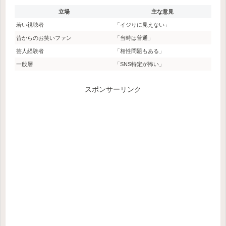
立場
主な意見
若い視聴者
「イジりに見えない」
昔からのお笑いファン
「当時は普通」
芸人経験者
「相性問題もある」
一般層
「SNS特定が怖い」
スポンサーリンク