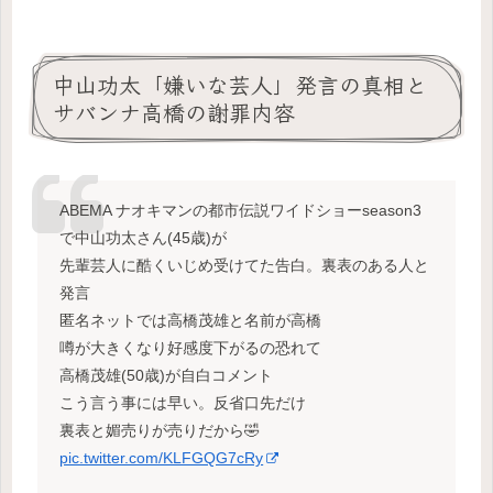
中山功太「嫌いな芸人」発言の真相と
サバンナ高橋の謝罪内容
ABEMA ナオキマンの都市伝説ワイドショーseason3
で中山功太さん(45歳)が
先輩芸人に酷くいじめ受けてた告白。裏表のある人と
発言
匿名ネットでは高橋茂雄と名前が高橋
噂が大きくなり好感度下がるの恐れて
高橋茂雄(50歳)が自白コメント
こう言う事には早い。反省口先だけ
裏表と媚売りが売りだから🤣
pic.twitter.com/KLFGQG7cRy