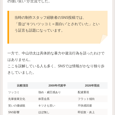
の強い笑い”が主流でした。
当時の制作スタッフ経験者のSNS投稿では、
「昔は“キツいツッコミ＝面白い”とされていた」とい
う証言も話題になっています。
一方で、中山功太は具体的な暴力や違法行為を語ったわけで
はありません。
ここを誤解している人も多く、SNSでは情報がかなり独り歩
きしていました。
比較項目
2000年代前半
2026年現在
ツッコミ
強め・威圧感あり
配慮重視
先輩後輩文化
体育会系
フラット傾向
笑いの価値観
キツさも笑い
不快感回避
SNS影響
ほぼ無し
即拡散・炎上